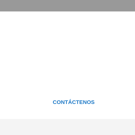
Soluciones marítimas
adaptadas a tus
necesidades
Consulta con
Nuestros Expertos
CONTÁCTENOS