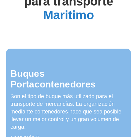
para transporte
Maritimo
Buques
Portacontenedores
Son el tipo de buque más utilizado para el
transporte de mercancías. La organización
mediante contenedores hace que sea posible
llevar un mejor control y un gran volumen de
carga.